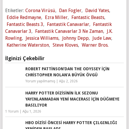
Etiketler:
Corona Virüsü
,
Dan Fogler
,
David Yates
,
Eddie Redmayne
,
Ezra Miller
,
Fantastic Beasts
,
Fantastic Beasts 3
,
Fantastik Canavarlar
,
Fantastik
Canavarlar 3
,
Fantastik Canavarlar 3 Ne Zaman
,
J.K.
Rowling
,
Jessica Williams
,
Johnny Depp
,
Jude Law
,
Katherine Waterston
,
Steve Kloves
,
Warner Bros.
İlginizi Çekebilir
ROBERT PATTINSON’DAN THE ODYSSEY IÇIN
CHRISTOPHER NOLAN’A BÜYÜK ÖVGÜ
Yorum yapılmamış
|
Ağu 2, 2026
HARRY POTTER DIZISININ İLK SEZONU
YAYINLANMADAN YENI MACERASI IÇIN DÜĞMEYE
BASILIYOR
1 Yorum
|
Ağu 1, 2026
HBO DIZISI ÖNCESI HARRY POTTER ÇILGINLIĞI
YENIDEN BAŞLADI