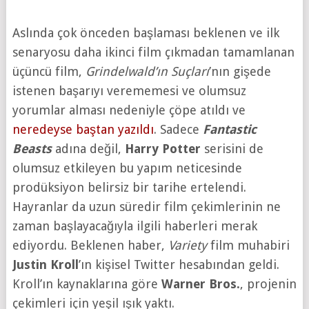
Aslında çok önceden başlaması beklenen ve ilk
senaryosu daha ikinci film çıkmadan tamamlanan
üçüncü film,
Grindelwald’ın Suçları
’nın gişede
istenen başarıyı verememesi ve olumsuz
yorumlar alması nedeniyle çöpe atıldı ve
neredeyse baştan yazıldı
. Sadece
Fantastic
Beasts
adına değil,
Harry Potter
serisini de
olumsuz etkileyen bu yapım neticesinde
prodüksiyon belirsiz bir tarihe ertelendi.
Hayranlar da uzun süredir film çekimlerinin ne
zaman başlayacağıyla ilgili haberleri merak
ediyordu. Beklenen haber,
Variety
film muhabiri
Justin Kroll
’ın kişisel Twitter hesabından geldi.
Kroll’ın kaynaklarına göre
Warner Bros.
, projenin
çekimleri için yeşil ışık yaktı.