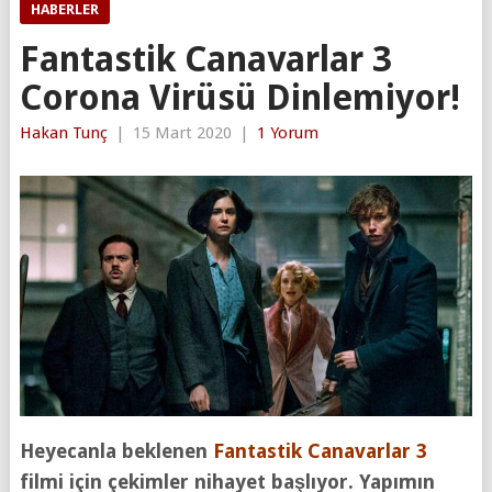
HABERLER
Fantastik Canavarlar 3
Corona Virüsü Dinlemiyor!
Hakan Tunç
|
15 Mart 2020
|
1 Yorum
Heyecanla beklenen
Fantastik Canavarlar 3
filmi için çekimler nihayet başlıyor. Yapımın