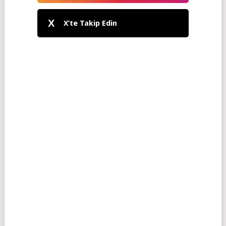
X
X’te Takip Edin