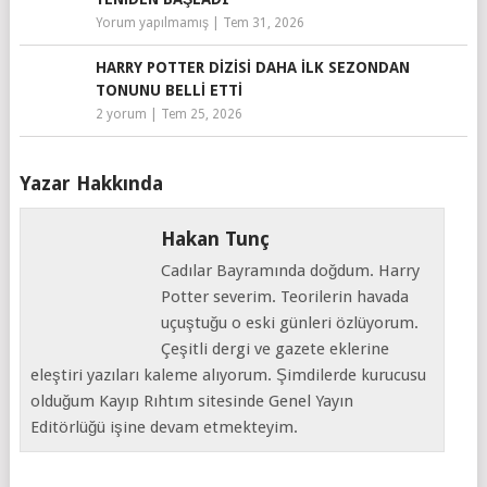
Yorum yapılmamış
|
Tem 31, 2026
HARRY POTTER DIZISI DAHA İLK SEZONDAN
TONUNU BELLI ETTI
2 yorum
|
Tem 25, 2026
Yazar Hakkında
Hakan Tunç
Cadılar Bayramında doğdum. Harry
Potter severim. Teorilerin havada
uçuştuğu o eski günleri özlüyorum.
Çeşitli dergi ve gazete eklerine
eleştiri yazıları kaleme alıyorum. Şimdilerde kurucusu
olduğum Kayıp Rıhtım sitesinde Genel Yayın
Editörlüğü işine devam etmekteyim.