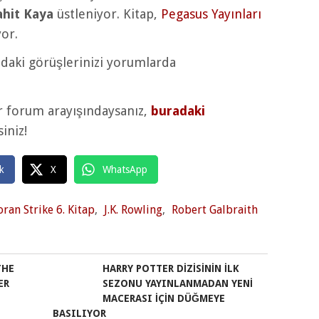
ahit Kaya
üstleniyor. Kitap,
Pegasus Yayınları
yor.
daki görüşlerinizi yorumlarda
r forum arayışındaysanız,
buradaki
iniz!
k
X
WhatsApp
ran Strike 6. Kitap
,
J.K. Rowling
,
Robert Galbraith
THE
HARRY POTTER DIZISININ İLK
ER
SEZONU YAYINLANMADAN YENI
MACERASI IÇIN DÜĞMEYE
BASILIYOR