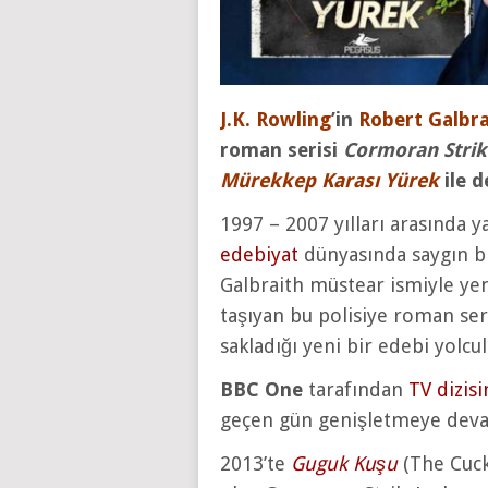
J.K. Rowling
’in
Robert Galbra
roman serisi
Cormoran Strik
Mürekkep Karası Yürek
ile d
1997 – 2007 yılları arasında 
edebiyat
dünyasında saygın b
Galbraith müstear ismiyle yen
taşıyan bu polisiye roman seri
sakladığı yeni bir edebi yolcul
BBC One
tarafından
TV dizis
geçen gün genişletmeye deva
2013’te
Guguk Kuşu
(The Cucko