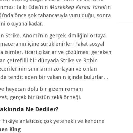
nmez; ta ki Edie’nin
Mürekkep Karası Yürek
’in
ğı’nda önce şok tabancasıyla vurulduğu, sonra
ini okuyana kadar.
 Strike, Anomi’nin gerçek kimliğini ortaya
r maceranın içine sürüklenirler. Fakat sosyal
 isimler, ticari çıkarlar ve çözülmesi gereken
n çetrefilli bir dünyada Strike ve Robin
cerilerinin sınırlarını zorlayan ve onları
rde tehdit eden bir vakanın içinde bulurlar…
 ve heyecan dolu bir gizem romanı
rek
, gerçek bir üstün zekâ örneği.
akkında Ne Dediler?
hikâye anlatıcısı; çok yetenekli ve kendine
hen King