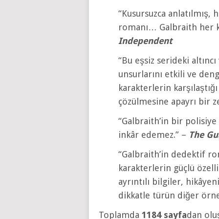
“Kusursuzca anlatılmış, 
romanı… Galbraith her ki
Independent
“Bu eşsiz serideki altınc
unsurlarını etkili ve den
karakterlerin karşılaştığ
çözülmesine apayrı bir z
“Galbraith’in bir polisiy
inkâr edemez.” –
The Gu
“Galbraith’in dedektif ro
karakterlerin güçlü özell
ayrıntılı bilgiler, hikâye
dikkatle türün diğer örne
Toplamda
1184 sayfa
dan olu