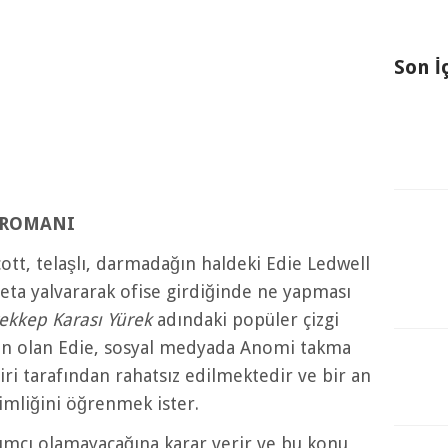
Son İ
ROMANI
ott, telaşlı, darmadağın haldeki Edie Ledwell
ta yalvararak ofise girdiğinde ne yapması
ekkep Karası Yürek
adındaki popüler çizgi
dan olan Edie, sosyal medyada Anomi takma
iri tarafından rahatsız edilmektedir ve bir an
imliğini öğrenmek ister.
mcı olamayacağına karar verir ve bu konu