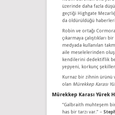
üzerinde daha fazla düşü
geçtiği Highgate Mezarlı
da öldürüldüğü haberler
Robin ve ortağı Cormoran
çıkarmaya çalıştıkları bi
medyada kullanılan takma
aile meselelerinden oluşa
kendilerini dedektiflik be
yepyeni, korkunç şekille
Kurnaz bir zihnin ürünü
olan
Mürekkep Karası Yü
Mürekkep Karası Yürek H
“Galbraith muhteşem bir 
has bir tarzı var.” –
Step