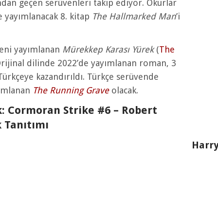
dan geçen serüvenleri takip ediyor. Okurlar
de yayımlanacak 8. kitap
The Hallmarked Man
’i
 yeni yayımlanan
Mürekkep Karası Yürek
(
The
 Orijinal dilinde 2022’de yayımlanan roman, 3
 Türkçeye kazandırıldı. Türkçe serüvende
yımlanan
The Running Grave
olacak.
: Cormoran Strike #6 – Robert
 Tanıtımı
Harry