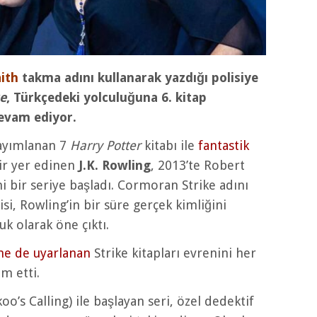
ith
takma adını kullanarak yazdığı polisiye
e
, Türkçedeki yolculuğuna 6. kitap
evam ediyor.
yayımlanan 7
Harry Potter
kitabı ile
fantastik
ir yer edinen
J.K. Rowling
, 2013’te Robert
i bir seriye başladı. Cormoran Strike adını
si, Rowling’in bir süre gerçek kimliğini
uk olarak öne çıktı.
ine de uyarlanan
Strike kitapları evrenini her
m etti.
o’s Calling) ile başlayan seri, özel dedektif