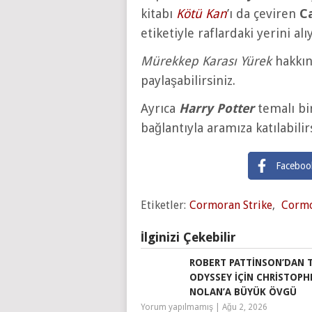
kitabı
Kötü Kan
’ı da çeviren
C
etiketiyle raflardaki yerini alı
Mürekkep Karası Yürek
hakkın
paylaşabilirsiniz.
Ayrıca
Harry Potter
temalı bi
bağlantıyla aramıza katılabilirs
Faceboo
Etiketler:
Cormoran Strike
,
Cormo
İlginizi Çekebilir
ROBERT PATTINSON’DAN 
ODYSSEY IÇIN CHRISTOPH
NOLAN’A BÜYÜK ÖVGÜ
Yorum yapılmamış
|
Ağu 2, 2026