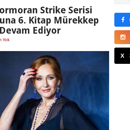
Cormoran Strike Serisi
una 6. Kitap Mürekkep
e Devam Ediyor
m Yok
X