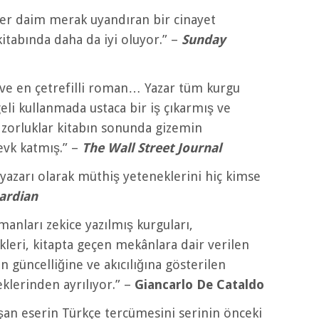
her daim merak uyandıran bir cinayet
tabında daha da iyi oluyor.” –
Sunday
ı ve en çetrefilli roman… Yazar tüm kurgu
geli kullanmada ustaca bir iş çıkarmış ve
ı zorluklar kitabın sonunda gizemin
evk katmış.” –
The Wall Street Journal
e yazarı olarak müthiş yeteneklerini hiç kimse
ardian
manları zekice yazılmış kurguları,
ikleri, kitapta geçen mekânlara dair verilen
nin güncelliğine ve akıcılığına gösterilen
klerinden ayrılıyor.” –
Giancarlo De Cataldo
şan eserin Türkçe tercümesini serinin önceki