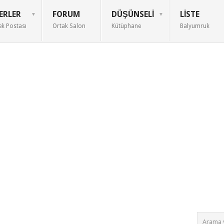
ERLER
FORUM
DÜŞÜNSELI
LISTE
ek Postası
Ortak Salon
Kütüphane
Balyumruk