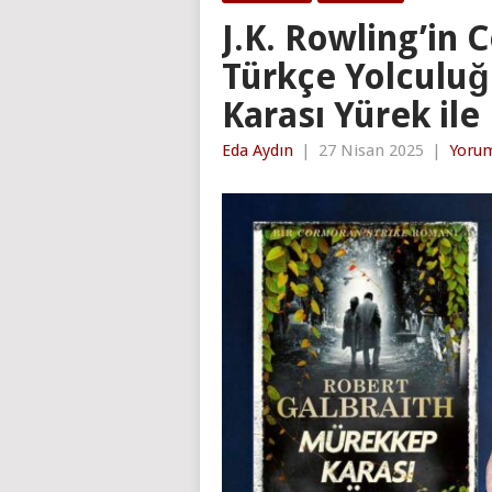
J.K. Rowling’in 
Türkçe Yolculuğ
Karası Yürek il
Eda Aydın
|
27 Nisan 2025
|
Yoru