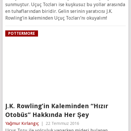
sunmuştur. Uçuç Tozları ise kuşkusuz bu yollar arasında
en tuhaflarından biridir. Gelin serinin yaratıcısı J.K.
Rowling‘in kaleminden Uçuç Tozları’nı okuyalım!
POTTERMORE
J.K. Rowling’in Kaleminden “Hızır
Otobüs” Hakkında Her Şey
Yağmur Kırlangıç
|
22 Temmuz 2016
Uçuş Tozu ile yolculuk yaparken midesi bulanan,