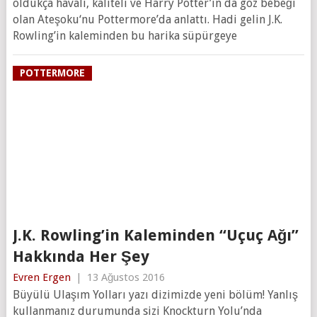
oldukça havalı, kaliteli ve Harry Potter’ın da göz bebeği
olan Ateşoku‘nu Pottermore’da anlattı. Hadi gelin J.K.
Rowling’in kaleminden bu harika süpürgeye
POTTERMORE
J.K. Rowling’in Kaleminden “Uçuç Ağı”
Hakkında Her Şey
Evren Ergen
|
13 Ağustos 2016
Büyülü Ulaşım Yolları yazı dizimizde yeni bölüm! Yanlış
kullanmanız durumunda sizi Knockturn Yolu’nda