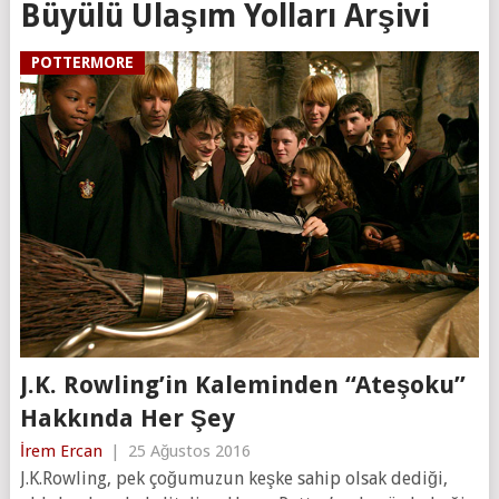
Büyülü Ulaşım Yolları Arşivi
POTTERMORE
J.K. Rowling’in Kaleminden “Ateşoku”
Hakkında Her Şey
İrem Ercan
|
25 Ağustos 2016
J.K.Rowling, pek çoğumuzun keşke sahip olsak dediği,