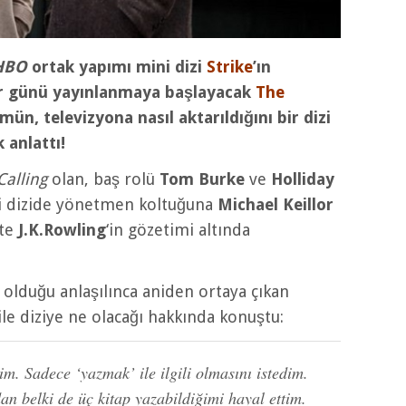
HBO
ortak
yapımı mini dizi
Strike
’ın
ar günü yayınlanmaya başlayacak
The
ümün, televizyona nasıl aktarıldığını bir dizi
 anlattı!
Calling
olan, baş rolü
Tom Burke
ve
Holliday
ini dizide yönetmen koltuğuna
Michael Keillor
tte
J.K.Rowling
‘in gözetimi altında
ı olduğu anlaşılınca aniden ortaya çıkan
 ile diziye ne olacağı hakkında konuştu:
. Sadece ‘yazmak’ ile ilgili olmasını istedim.
n belki de üç kitap yazabildiğimi hayal ettim.