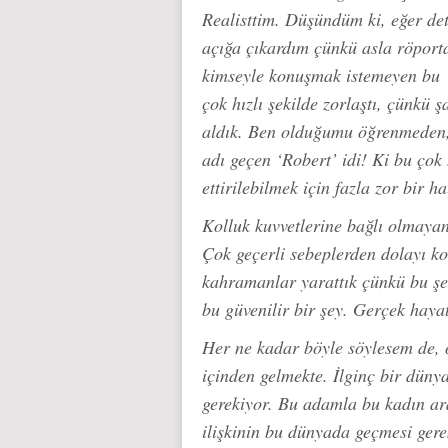
Realisttim. Düşündüm ki, eğer dete
açığa çıkardım çünkü asla röport
kimseyle konuşmak istemeyen bu ‘a
çok hızlı şekilde zorlaştı, çünkü 
aldık. Ben olduğumu öğrenmeden, 
adı geçen ‘Robert’ idi! Ki bu ço
ettirilebilmek için fazla zor bir ha
Kolluk kuvvetlerine bağlı olmaya
Çok geçerli sebeplerden dolayı kol
kahramanlar yarattık çünkü bu şek
bu güvenilir bir şey. Gerçek haya
Her ne kadar böyle söylesem de, ö
içinden gelmekte. İlginç bir düny
gerekiyor. Bu adamla bu kadın ara
ilişkinin bu dünyada geçmesi gere