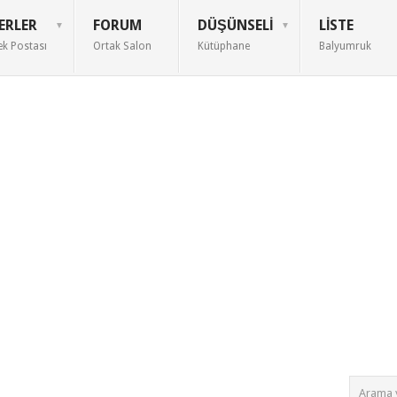
ERLER
FORUM
DÜŞÜNSELI
LISTE
ek Postası
Ortak Salon
Kütüphane
Balyumruk