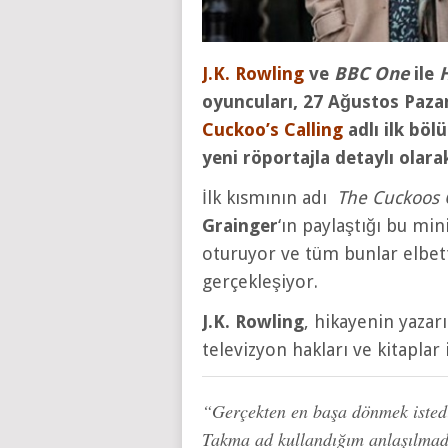
J.K. Rowling
ve
BBC One
ile
oyuncuları, 27 Ağustos Paz
Cuckoo’s Calling
adlı ilk böl
yeni röportajla detaylı olarak
İlk kısmının adı
The Cuckoos 
Grainger
‘ın paylaştığı bu m
oturuyor ve tüm bunlar elbe
gerçekleşiyor.
J.K. Rowling
, hikayenin yazar
televizyon hakları ve kitaplar
“Gerçekten en başa dönmek istedim
Takma ad kullandığım anlaşılmada