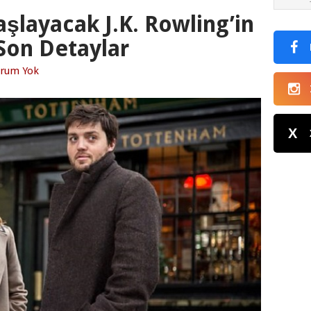
şlayacak J.K. Rowling’in
 Son Detaylar
rum Yok
X