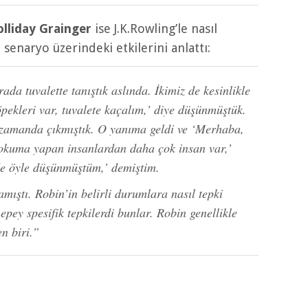
lliday Grainger
ise J.K.Rowling’le nasıl
 senaryo üzerindeki etkilerini anlattı:
da tuvalette tanıştık aslında. İkimiz de kesinlikle
pekleri var, tuvalete kaçalım,’ diye düşünmüştük.
 zamanda çıkmıştık. O yanıma geldi ve ‘Merhaba,
okuma yapan insanlardan daha çok insan var,’
 de öyle düşünmüştüm,’ demiştim.
ıştı. Robin’in belirli durumlara nasıl tepki
, epey spesifik tepkilerdi bunlar. Robin genellikle
n biri.”