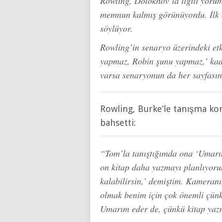
Rowling, Dolokhov’la ilgili yor
memnun kalmış görünüyordu. İlk 
söylüyor.
Rowling’in senaryo üzerindeki etk
yapmaz, Robin şunu yapmaz,’ kada
varsa senaryonun da her sayfasın
Rowling, Burke’le tanışma ko
bahsetti:
“Tom’la tanıştığımda ona ‘Umarım
on kitap daha yazmayı planlıyorum
kalabilirsin,’ demiştim. Kameranı
olmak benim için çok önemli çünk
Umarım eder de, çünkü kitap yazm