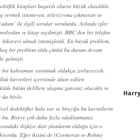
ktiflik kitapları başarılı olursa büyük olasılıkla
aj vermek istemeyen, televizyona çıkmayan ve
dam’ ile ilgili sorular sorulurdu. Aslında işler
şanslıydım ve kitap seçilmişti. BBC’den bir telefon
hikayeyi almak istemişlerdi. En büyük problem,
k hoş bir problem oldu çünkü bu durum devam
le gelmişti.
n bir kahraman yaratmak oldukça zorlayıcıydı.
luk kuvvetleri içerisinde idare edilen
ilde bütün delillere ulaşma şansınız olacaktı ve
Harry
t da böyle.
zel dedektifler hala var ve birçoğu bu kuvvetlerin
a bu. Bireye çok daha fazla odaklanmanız
sındaki ilişkiye dair planlarım olduğu için o
kiyordu. Eğer ikisini de (Cormoran ve Robin)