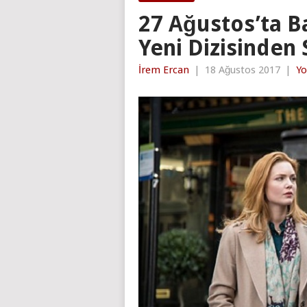
27 Ağustos’ta Ba
Yeni Dizisinden
İrem Ercan
|
18 Ağustos 2017
|
Yo