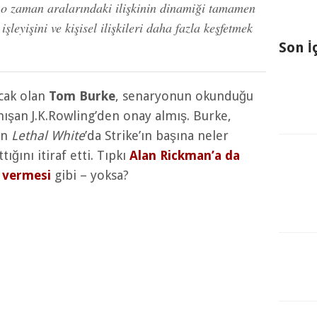
m o zaman aralarındaki ilişkinin dinamiği tamamen
işleyişini ve kişisel ilişkileri daha fazla keşfetmek
Son İ
acak olan
Tom Burke
, senaryonun okunduğu
şan J.K.Rowling’den onay almış. Burke,
an
Lethal White
’da Strike’ın başına neler
ttığını itiraf etti. Tıpkı
Alan Rickman’a da
gi vermesi
gibi – yoksa?