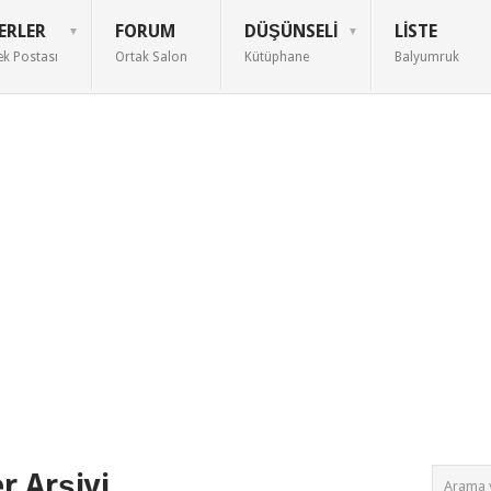
ERLER
FORUM
DÜŞÜNSELI
LISTE
ek Postası
Ortak Salon
Kütüphane
Balyumruk
 Arşivi