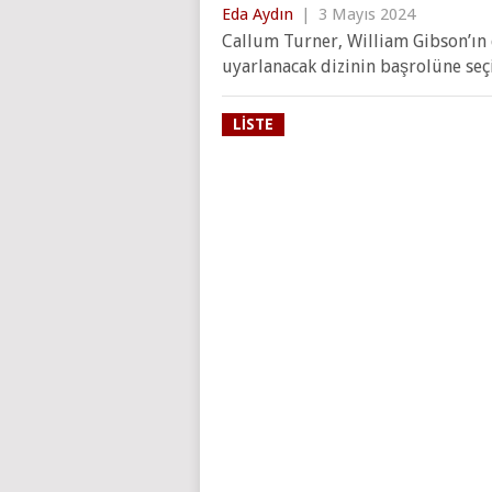
Eda Aydın
|
3 Mayıs 2024
Callum Turner, William Gibson’ı
uyarlanacak dizinin başrolüne seçi
LISTE