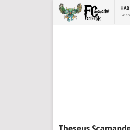
HAB
Gelec
Theseus Scamander