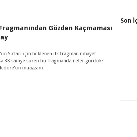
Son İ
ı Fragmanından Gözden Kaçmaması
tay
un Sırları için beklenen ilk fragman nihayet
ika 38 saniye süren bu fragmanda neler gördük?
bledore’un muazzam