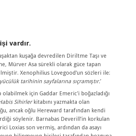
şi vardır.
uşaktan kuşağa devredilen Diriltme Taşı ve
ne, Mürver Asa sürekli olarak güce tapan
lmiştir. Xenophilius Lovegood’un sözleri ile:
yücülük tarihinin sayfalarına sıçramıştır.
’
p olabilmek için Gaddar Emeric’i boğazladığı
abis Sihirler
kitabını yazmakta olan
uğu, ancak oğlu Hereward tarafından kendi
diği söylenir. Barnabas Deverill’in korkulan
ici Loxias son vermiş, ardından da asayı
teyen bilinmeyen birileri tarafından bozguna