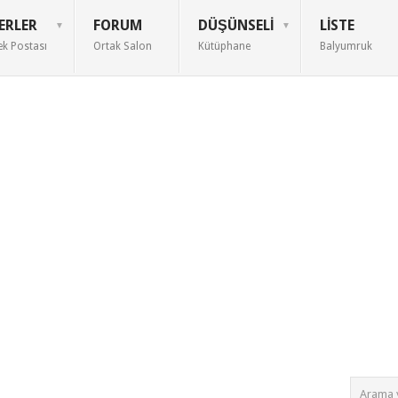
ERLER
FORUM
DÜŞÜNSELI
LISTE
ek Postası
Ortak Salon
Kütüphane
Balyumruk