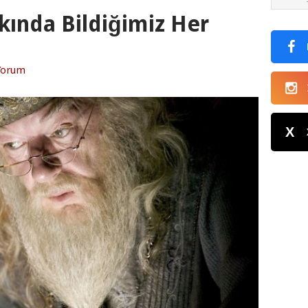
ında Bildiğimiz Her
Yorum
X