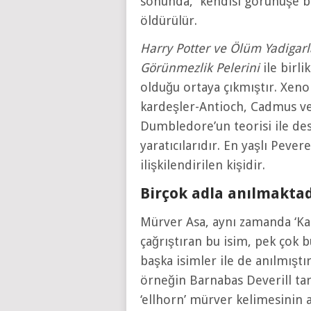
sonunda, kendisi görünüşe ba
öldürülür.
Harry Potter ve Ölüm Yadigarl
Görünmezlik Pelerini
ile birl
olduğu ortaya çıkmıştır. Xeno
kardeşler-Antioch, Cadmus ve 
Dumbledore’un teorisi ile de
yaratıcılarıdır. En yaşlı Peve
ilişkilendirilen kişidir.
Birçok adla anılmaktad
Mürver Asa, aynı zamanda ‘Kade
çağrıştıran bu isim, pek çok b
başka isimler ile de anılmıştır
örneğin Barnabas Deverill tara
‘ellhorn’ mürver kelimesinin a