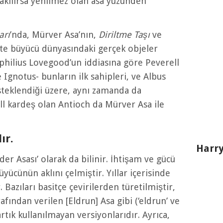
kılırsa yenilmez olan asa yüzünden
arı
’nda, Mürver Asa’nın,
Diriltme Taşı
ve
ikte büyücü dünyasındaki gerçek objeler
philius Lovegood’un iddiasına göre Peverell
Ignotus- bunların ilk sahipleri, ve Albus
steklendiği üzere, aynı zamanda da
rell kardeş olan Antioch da Mürver Asa ile
ır.
Harry
r Asası’ olarak da bilinir. İhtişam ve gücü
üyücünün aklını çelmiştir. Yıllar içerisinde
. Bazıları basitçe çevirilerden türetilmiştir,
fından verilen [Eldrun] Asa gibi (‘eldrun’ ve
rtık kullanılmayan versiyonlarıdır. Ayrıca,