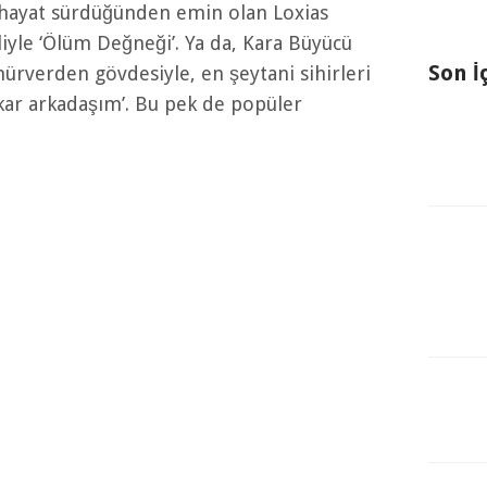
r hayat sürdüğünden emin olan Loxias
liyle ‘Ölüm Değneği’. Ya da, Kara Büyücü
Son İ
mürverden gövdesiyle, en şeytani sihirleri
kar arkadaşım’. Bu pek de popüler