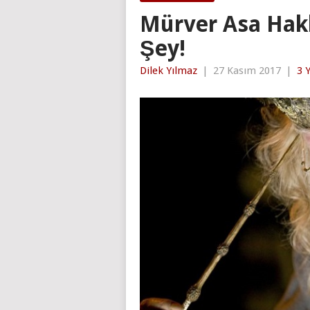
Mürver Asa Hakk
Şey!
Dilek Yılmaz
|
27 Kasım 2017
|
3 