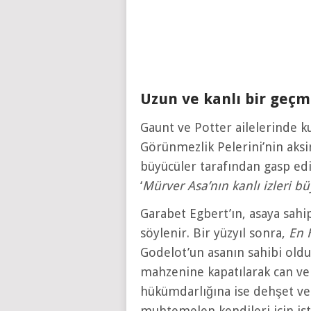
Uzun ve kanlı bir geçmi
Gaunt ve Potter ailelerinde k
Görünmezlik Pelerini’nin aksi
büyücüler tarafından gasp edi
‘
Mürver Asa’nın kanlı izleri bü
Garabet Egbert’ın, asaya sahi
söylenir. Bir yüzyıl sonra,
En H
Godelot’un asanın sahibi old
mahzenine kapatılarak can ver
hükümdarlığına ise dehşet ver
muhtemelen kendileri için is