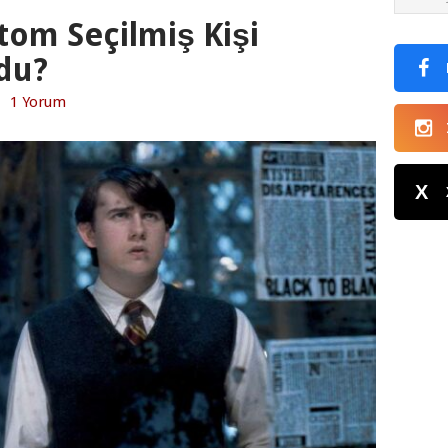
tom Seçilmiş Kişi
du?
|
1 Yorum
X