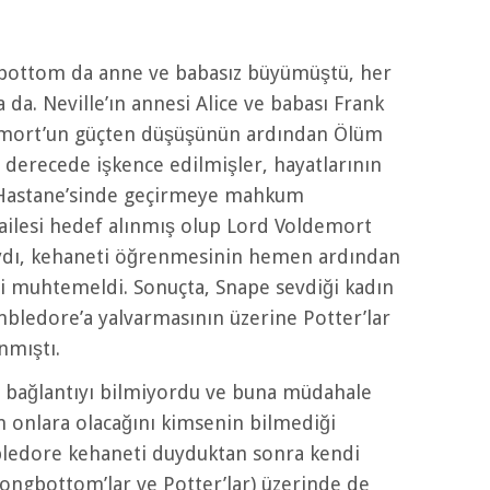
ngbottom da anne ve babasız büyümüştü, her
a da. Neville’ın annesi Alice ve babası Frank
demort’un güçten düşüşünün ardından Ölüm
z derecede işkence edilmişler, hayatlarının
o Hastane’sinde geçirmeye mahkum
n ailesi hedef alınmış olup Lord Voldemort
aydı, kehaneti öğrenmesinin hemen ardından
 muhtemeldi. Sonuçta, Snape sevdiği kadın
mbledore’a yalvarmasının üzerine Potter’lar
nmıştı.
 bağlantıyı bilmiyordu ve buna müdahale
ın onlara olacağını kimsenin bilmediği
bledore kehaneti duyduktan sonra kendi
Longbottom’lar ve Potter’lar) üzerinde de