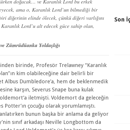
ölürken doğacak… ve Karanlık Lord bu erkek
leyecek, ama o, Karanlık Lord’un bilmediği bir
ri diğerinin elinde ölecek, çünkü diğeri varlığını
Son İ
Karanlık Lord’u alt edecek güce sahip olan,
 ve Zümrüdüanka Yoldaşlığı
inden birinde, Profesör Trelawney “Karanlık
lan”ın kim olabileceğine dair belirli bir
et Albus Dumbledore’a, hem de beklenmedik
esine karşın, Severus Snape buna kulak
 Voldemort’a iletmişti. Voldemort da geleceğin
mes Potter’ın çocuğu olarak yorumlamıştı.
nlatırken bunun başka bir anlama da geliyor
y’nin sınıf arkadaşı Neville Longbottom da