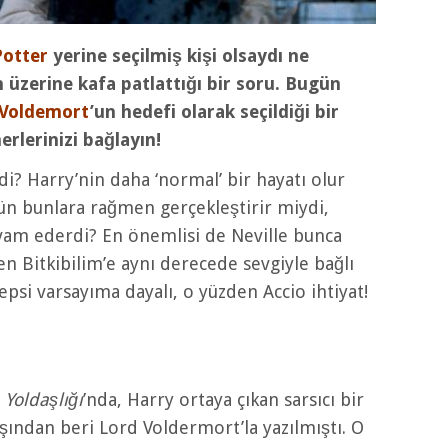
Potter
yerine seçilmiş kişi olsaydı ne
 üzerine kafa patlattığı bir soru. Bugün
Voldemort
’un hedefi olarak seçildiği bir
rlerinizi bağlayın!
? Harry’nin daha ‘normal’ bir hayatı olur
ün bunlara rağmen gerçekleştirir miydi,
vam ederdi? En önemlisi de Neville bunca
en Bitkibilim’e aynı derecede sevgiyle bağlı
psi varsayıma dayalı, o yüzden Accio ihtiyat!
Yoldaşlığı
’nda, Harry ortaya çıkan sarsıcı bir
aşından beri Lord Voldermort’la yazılmıştı. O