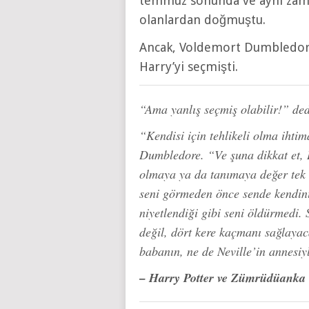
temmuz sonunda ve aynı zama
olanlardan doğmuştu.
Ancak, Voldemort Dumbledore’
Harry’yi seçmişti.
“Ama yanlış seçmiş olabilir!” dedi
“Kendisi için tehlikeli olma ihtim
Dumbledore. “Ve şuna dikkat et, 
olmaya ya da tanımaya değer tek 
seni görmeden önce sende kendini 
niyetlendiği gibi seni öldürmedi. 
değil, dört kere kaçmanı sağlayac
babanın, ne de Neville’in annesiy
– Harry Potter ve Zümrüdüanka 