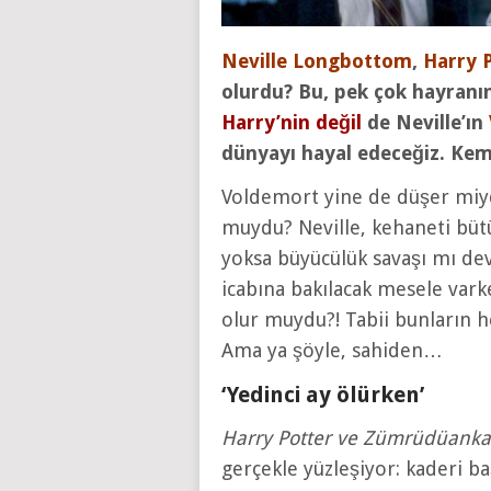
Neville Longbottom
,
Harry 
olurdu? Bu, pek çok hayranın
Harry’nin değil
de Neville’ın
dünyayı hayal edeceğiz. Keme
Voldemort yine de düşer miydi
muydu? Neville, kehaneti büt
yoksa büyücülük savaşı mı de
icabına bakılacak mesele vark
olur muydu?! Tabii bunların he
Ama ya şöyle, sahiden…
‘Yedinci ay ölürken’
Harry Potter ve Zümrüdüanka 
gerçekle yüzleşiyor: kaderi b