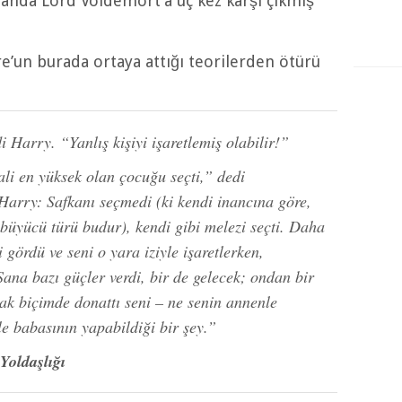
nda Lord Voldemort’a üç kez karşı çıkmış
un burada ortaya attığı teorilerden ötürü
 Harry. “Yanlış kişiyi işaretlemiş olabilir!”
ali en yüksek olan çocuğu seçti,” dedi
Harry: Safkanı seçmedi (ki kendi inancına göre,
büyücü türü budur), kendi gibi melezi seçti. Daha
gördü ve seni o yara iziyle işaretlerken,
Sana bazı güçler verdi, bir de gelecek; ondan bir
ak biçimde donattı seni – ne senin annenle
le babasının yapabildiği bir şey.”
Yoldaşlığı