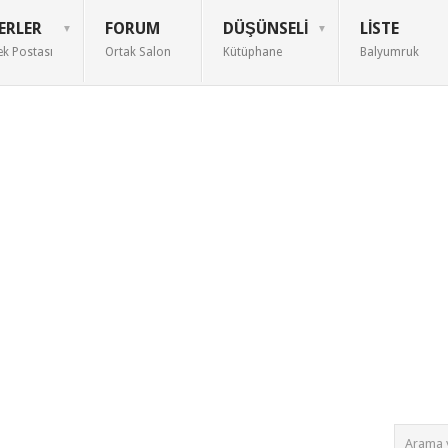
ERLER
FORUM
DÜŞÜNSELI
LISTE
ek Postası
Ortak Salon
Kütüphane
Balyumruk