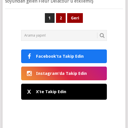
soyundan gelen Fleur Delacour’u etkilemiş
Yazı
1
2
Geri
sayfalaması
Facebook’ta Takip Edin
Instagram’da Takip Edin
X
X’te Takip Edin