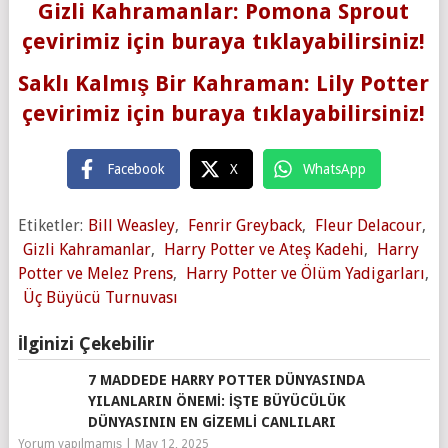
Gizli Kahramanlar: Pomona Sprout
çevirimiz için buraya tıklayabilirsiniz!
Saklı Kalmış Bir Kahraman: Lily Potter
çevirimiz için buraya tıklayabilirsiniz!
Facebook
X
WhatsApp
Etiketler:
Bill Weasley
,
Fenrir Greyback
,
Fleur Delacour
,
Gizli Kahramanlar
,
Harry Potter ve Ateş Kadehi
,
Harry
Potter ve Melez Prens
,
Harry Potter ve Ölüm Yadigarları
,
Üç Büyücü Turnuvası
İlginizi Çekebilir
7 MADDEDE HARRY POTTER DÜNYASINDA
YILANLARIN ÖNEMI: İŞTE BÜYÜCÜLÜK
DÜNYASININ EN GIZEMLI CANLILARI
Yorum yapılmamış
|
May 12, 2025