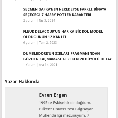
SEÇMEN ŞAPKA’NIN NEREDEYSE FARKLI BINAYA
SEÇECEĞI 7 HARRY POTTER KARAKTERI
2 yorum
|
Nis 3, 2024
FLEUR DELACOUR’UN HARIKA BIR ROL MODEL
OLDUĞUNUN 12 KANITI
6 yorum
|
Tem 2, 2023
DUMBLEDORE’UN SIRLARI FRAGMANINDAN
GÖZDEN KAÇMAMASI GEREKEN 20 BÜYÜLÜ DETAY
1 Yorum
|
Ara 14, 2021
Yazar Hakkında
Evren Ergen
1995'te Eskişehir'de doğdum.
Bilkent Üniversitesi Bilgisayar
Mühendisliği mezunuyum. 7