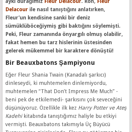
ayki durağımız
Fleur Delacour
. Ron,
Fleur
Delacour
ile nasıl tanıştığını anlatırken,
Fleur’un kendisine sanki bir deniz
sümüklüböceğiymiş gibi baktığını söylemişti.
Peki, Fleur zamanında önyargılı olmuş olabilir,
fakat hemen bu tarz hislerinin üstesinden
gelerek mükemmel bir karaktere dönüştü!
Bir Beauxbatons Şampiyonu
Eğer Fleur Shania Twain (Kanadalı şarkıcı)
dinleseydi, ki muhtemelen dinlemiyordu,
muhtemelen “That Don’t Impress Me Much” -
beni pek de etkilemedi- şarkısını çok seveceğini
düşünüyoruz. Özellikle ilk kez
Harry Potter ve Ateş
Kadehi
kitabında tanıştığımız haliyle bu etkiyi
vermişti. Beauxbatons takımıyla Üç Büyücü