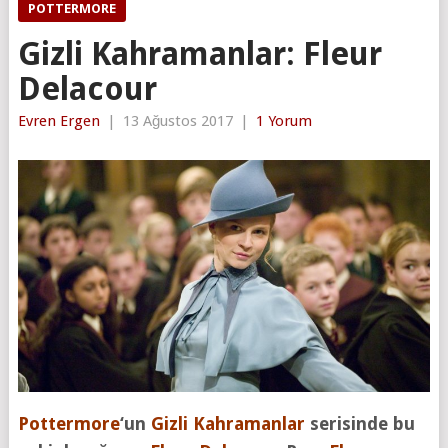
POTTERMORE
Gizli Kahramanlar: Fleur
Delacour
Evren Ergen
|
13 Ağustos 2017
|
1 Yorum
Pottermore
‘un
Gizli Kahramanlar
serisinde bu