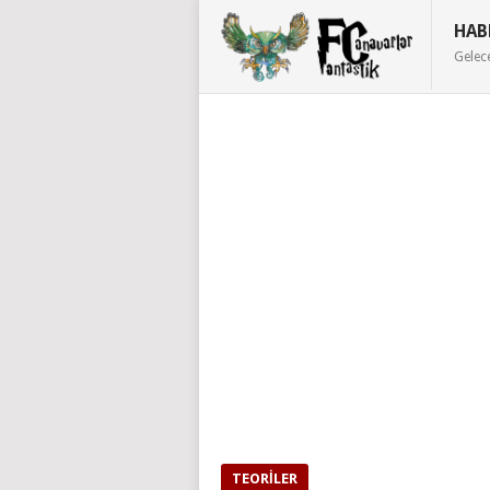
HAB
Gelec
TEORILER