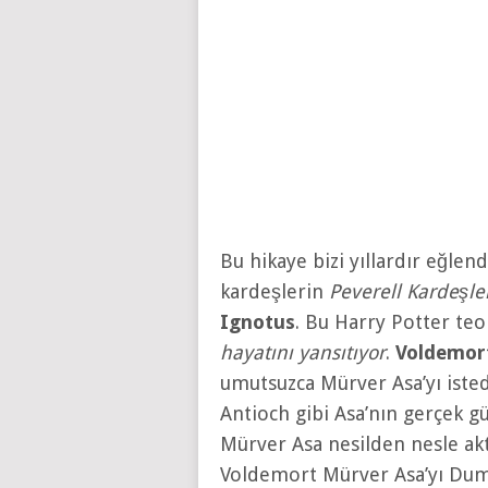
Bu hikaye bizi yıllardır eğlen
kardeşlerin
Peverell Kardeşle
Ignotus
. Bu Harry Potter teo
hayatını yansıtıyor
.
Voldemor
umutsuzca Mürver Asa’yı isted
Antioch gibi Asa’nın gerçek g
Mürver Asa nesilden nesle akta
Voldemort Mürver Asa’yı Dumb