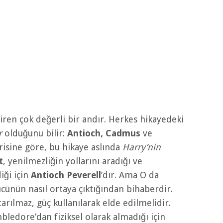
diren çok değerli bir andır. Herkes hikayedeki
r
olduğunu bilir:
Antioch, Cadmus
ve
risine göre, bu hikaye aslında
Harry’nin
t
, yenilmezliğin yollarını aradığı ve
iği için
Antioch Peverell
’dır. Ama O da
ücünün nasıl ortaya çıktığından bihaberdir.
rılmaz, güç kullanılarak elde edilmelidir.
ledore’dan fiziksel olarak almadığı için