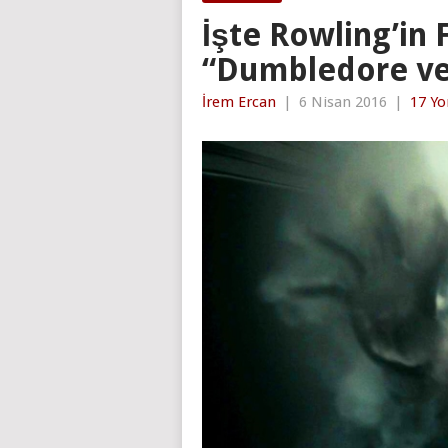
İşte Rowling’in F
“Dumbledore ve 
İrem Ercan
|
6 Nisan 2016
|
17 Y