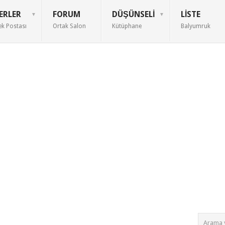
ERLER
FORUM
DÜŞÜNSELI
LISTE
ek Postası
Ortak Salon
Kütüphane
Balyumruk