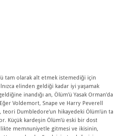
ü tam olarak alt etmek istemediği için
alnızca elinden geldiği kadar iyi yaşamak
geldiğine inandığı an, Ölüm’ü Yasak Orman’da
. Eğer Voldemort, Snape ve Harry Peverell
a, teori Dumbledore’un hikayedeki Ölüm’ün ta
r. Küçük kardeşin Ölüm’ü eski bir dost
rlikte memnuniyetle gitmesi ve ikisinin,