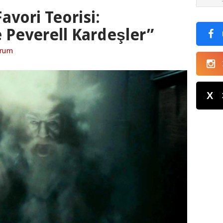
avori Teorisi:
Peverell Kardeşler”
orum
X