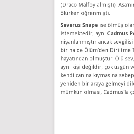
(Draco Malfoy almıştı), Asa’n
ölürken öğrenmişti.
Severus Snape
ise ölmüş ola
istemektedir, aynı
Cadmus Pe
nişanlanmıştır ancak sevgili
bir halde Ölüm’den Diriltme 
hayatından olmuştur. Ölü sevg
aynı kişi değildir, çok üzgün
kendi canına kıymasına sebep 
yeniden bir araya gelmeyi di
mümkün olması, Cadmus’la çok