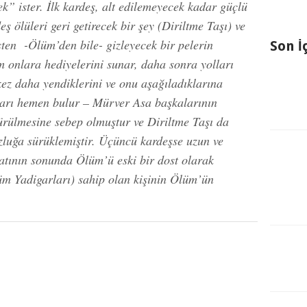
k” ister. İlk kardeş, alt edilemeyecek kadar güçlü
ş ölüleri geri getirecek bir şey (Diriltme Taşı) ve
ten -Ölüm’den bile- gizleyecek bir pelerin
Son İ
m onlara hediyelerini sunar, daha sonra yolları
 kez daha yendiklerini ve onu aşağıladıklarına
arı hemen bulur – Mürver Asa başkalarının
ldürülmesine sebep olmuştur ve Diriltme Taşı da
zluğa sürüklemiştir. Üçüncü kardeşse uzun ve
atının sonunda Ölüm’ü eski bir dost olarak
üm Yadigarları) sahip olan kişinin Ölüm’ün