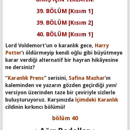
39. BÖLÜM [Kısım 1]
39. BÖLÜM [Kısım 2]
40. BÖLÜM [Kısım 1]
Lord Voldemort’un o karanlık gece,
Harry
Potter
‘ı öldürmeyip kendi oğlu gibi büyütmeye
karar verdiği alternatif bir hayran hikâyesine
ne dersiniz?
“
Karanlık Prens
” serisini,
Safina Mazhar
‘ın
kaleminden ve yazarın gözden geçirdiği
yeni
versiyon üzerinden taze bir çeviriyle sizlerle
buluşturuyoruz. Karşınızda
İçimdeki Karanlık
cildinin kırkıncı bölümü!
bölüm 40