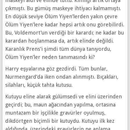
maskeyi aldı ve elinde tuttu. Kimliği artık ortaya
çıkmıştı. Bu gümüş maskeye ihtiyacı kalmamıştı.
En düşük seviye Ölüm Yiyen’lerden yakın çevre
Ölüm Yiyen’lere kadar hepsi artık onu görebilirdi.
Bu, Voldemort’un verdiği bir karardı; ne kadar bu
karardan hoşlanmasa da, artık elinde değildi.
Karanlık Prens’i şimdi tüm dünya tanıyordu,
Ölüm Yiyen’ler neden tanımasındı ki?
Harry eşyalarına göz gezdirdi. Tüm bunlar,
Nurmengard’da iken ondan alınmıştı. Bıçakları,
silahları, küçük tahta kutusu.
Kutuyu eline alarak gülümsedi ve elini üzerinden
geçirdi; bu, maun ağacından yapılma, ortasına
muntazam bir işçilikle gravürler oyulmuş,
dikdörtgen biçimli bir kutuydu. Kutuyu ilk kez
aldığında, üzerindeki gravürlerin ne anlama