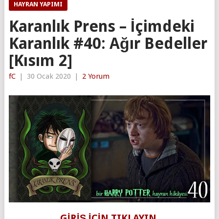
HAYRAN YAPIMI
Karanlık Prens – İçimdeki
Karanlık #40: Ağır Bedeller
[Kısım 2]
fC
|
30 Ocak 2020
|
2 Yorum
GİRİŞ İÇİN TIKLAYIN.