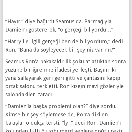
“Hayır!” diye bağırdı Seamus da. Parmağıyla
Damien’ı göstererek, “o gerçeği biliyordu…”
“Harry ile ilgili gerçeği ben de biliyordum,” dedi
Ron. “Bana da söyleyecek bir şeyiniz var mı?”
Seamus Ron’a bakakaldı; ilk şoku atlattıktan sonra
yüzüne bir iğrenme ifadesi yerleşti. Başını iki
yana sallayarak geri geri gitti ve çantasını kapıp
ortak salonu terk etti. Ron kızgın mavi gözleriyle
salondakileri taradı.
“Damien’la başka problemi olan?” diye sordu.
Kimse bir şey söylemese de, Ron’a dikilen
bakışlar oldukça tersti. “İyi,” dedi Ron. Damien’ı
kolundan tuttuğu gibi merdivenlere doğru çekti: