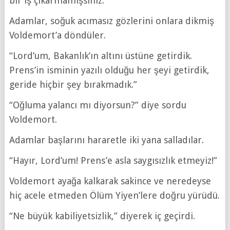
bir iş çıkarmamışsınız.”
Adamlar, soğuk acımasız gözlerini onlara dikmiş
Voldemort’a döndüler.
“Lord’um, Bakanlık’ın altını üstüne getirdik.
Prens’in isminin yazılı olduğu her şeyi getirdik,
geride hiçbir şey bırakmadık.”
“Oğluma yalancı mı diyorsun?” diye sordu
Voldemort.
Adamlar başlarını hararetle iki yana salladılar.
“Hayır, Lord’um! Prens’e asla saygısızlık etmeyiz!”
Voldemort ayağa kalkarak sakince ve neredeyse
hiç acele etmeden Ölüm Yiyen’lere doğru yürüdü.
“Ne büyük kabiliyetsizlik,” diyerek iç geçirdi.