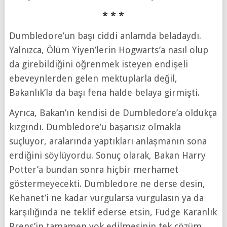
* * *
Dumbledore’un başı ciddi anlamda beladaydı.
Yalnızca, Ölüm Yiyen’lerin Hogwarts’a nasıl olup
da girebildiğini öğrenmek isteyen endişeli
ebeveynlerden gelen mektuplarla değil,
Bakanlık’la da başı fena halde belaya girmişti.
Ayrıca, Bakan’ın kendisi de Dumbledore’a oldukça
kızgındı. Dumbledore’u başarısız olmakla
suçluyor, aralarında yaptıkları anlaşmanın sona
erdiğini söylüyordu. Sonuç olarak, Bakan Harry
Potter’a bundan sonra hiçbir merhamet
göstermeyecekti. Dumbledore ne derse desin,
Kehanet’i ne kadar vurgularsa vurgulasın ya da
karşılığında ne teklif ederse etsin, Fudge Karanlık
Prens’in tamamen yok edilmesinin tek çözüm