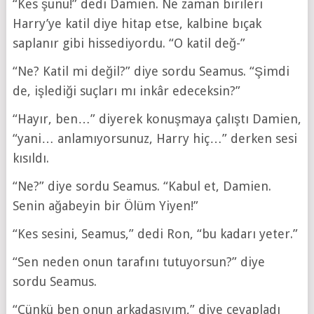
“Kes şunu!” dedi Damien. Ne zaman birileri
Harry’ye katil diye hitap etse, kalbine bıçak
saplanır gibi hissediyordu. “O katil değ-”
“Ne? Katil mi değil?” diye sordu Seamus. “Şimdi
de, işlediği suçları mı inkâr edeceksin?”
“Hayır, ben…” diyerek konuşmaya çalıştı Damien,
“yani… anlamıyorsunuz, Harry hiç…” derken sesi
kısıldı.
“Ne?” diye sordu Seamus. “Kabul et, Damien.
Senin ağabeyin bir Ölüm Yiyen!”
“Kes sesini, Seamus,” dedi Ron, “bu kadarı yeter.”
“Sen neden onun tarafını tutuyorsun?” diye
sordu Seamus.
“Çünkü ben onun arkadaşıyım,” diye cevapladı