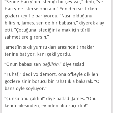
“Sende Harry’nin istediği bir şey var,” dedi, “ve
Harry ne isterse onu alır.” Yeniden sırıtırken
gözleri keyifle parlıyordu. “Nasıl olduğunu
bilirsin, James, sen de bir babasın,” diyerek alay
etti. “Çocuğuna istediğini almak için türlü
zahmetlere girersin.”
James’in sıkılı yumrukları arasında tırnakları
tenine batıyor, kanı çekiliyordu.
“Onun babası sen
değilsin
,” diye tısladı.
“Tuhaf,” dedi Voldemort, ona öfkeyle dikilen
gözlere sinir bozucu bir rahatlıkla bakarak. “O
bana öyle söylüyor.”
“Çünkü onu çaldın!” diye patladı James. “Onu
kendi ailesinden, evinden alıp kaçırdın!”