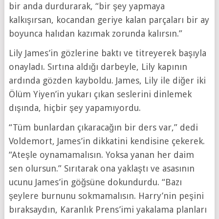
bir anda durdurarak, “bir şey yapmaya
kalkışırsan, kocandan geriye kalan parçaları bir ay
boyunca halıdan kazımak zorunda kalırsın.”
Lily James’in gözlerine baktı ve titreyerek başıyla
onayladı. Sırtına aldığı darbeyle, Lily kapının
ardında gözden kayboldu. James, Lily ile diğer iki
Ölüm Yiyen’in yukarı çıkan seslerini dinlemek
dışında, hiçbir şey yapamıyordu.
“Tüm bunlardan çıkaracağın bir ders var,” dedi
Voldemort, James’in dikkatini kendisine çekerek.
“Ateşle oynamamalısın. Yoksa yanan her daim
sen olursun.” Sırıtarak ona yaklaştı ve asasının
ucunu James’in göğsüne dokundurdu. “Bazı
şeylere burnunu sokmamalısın. Harry’nin peşini
bıraksaydın, Karanlık Prens’imi yakalama planları