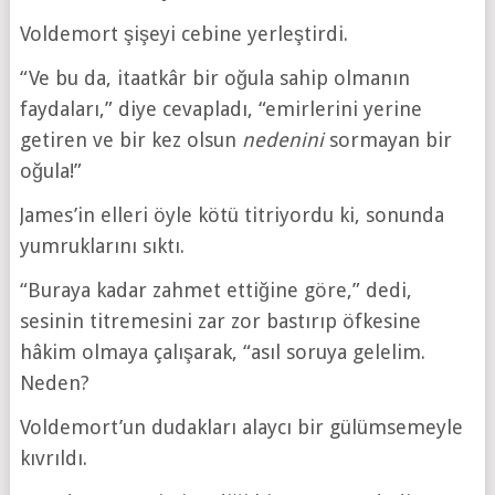
Voldemort şişeyi cebine yerleştirdi.
“Ve bu da, itaatkâr bir oğula sahip olmanın
faydaları,” diye cevapladı, “emirlerini yerine
getiren ve bir kez olsun
nedenini
sormayan bir
oğula!”
James’in elleri öyle kötü titriyordu ki, sonunda
yumruklarını sıktı.
“Buraya kadar zahmet ettiğine göre,” dedi,
sesinin titremesini zar zor bastırıp öfkesine
hâkim olmaya çalışarak, “asıl soruya gelelim.
Neden?
Voldemort’un dudakları alaycı bir gülümsemeyle
kıvrıldı.