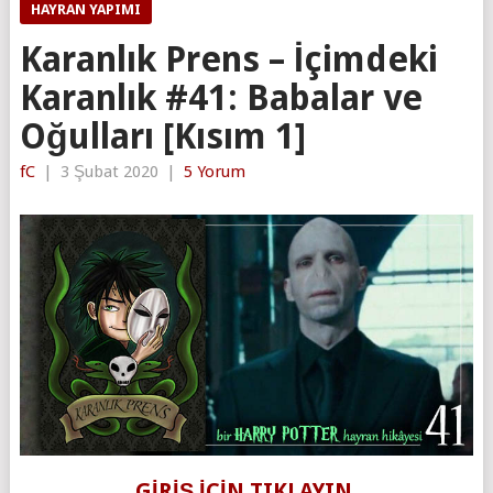
HAYRAN YAPIMI
Karanlık Prens – İçimdeki
Karanlık #41: Babalar ve
Oğulları [Kısım 1]
fC
|
3 Şubat 2020
|
5 Yorum
GİRİŞ İÇİN TIKLAYIN.