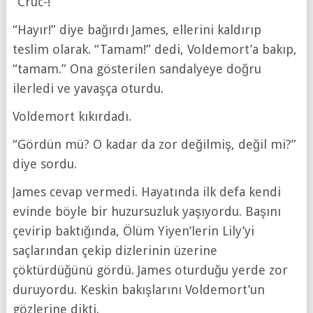
“Cruc-!”
“Hayır!” diye bağırdı James, ellerini kaldırıp
teslim olarak. “Tamam!” dedi, Voldemort’a bakıp,
“tamam.” Ona gösterilen sandalyeye doğru
ilerledi ve yavaşça oturdu.
Voldemort kıkırdadı.
“Gördün mü? O kadar da zor değilmiş, değil mi?”
diye sordu.
James cevap vermedi. Hayatında ilk defa kendi
evinde böyle bir huzursuzluk yaşıyordu. Başını
çevirip baktığında, Ölüm Yiyen’lerin Lily’yi
saçlarından çekip dizlerinin üzerine
çöktürdüğünü gördü. James oturduğu yerde zor
duruyordu. Keskin bakışlarını Voldemort’un
gözlerine dikti.