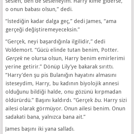
seslen, ben de sesleneyim. Harry kime giderse,
o onun babası olsun,” dedi.
“İstediğin kadar dalga geç,” dedi James, “ama
gerçeği değiştiremeyeceksin.”
“Gerçek, neyi başardığınla ilgilidir,” dedi
Voldemort. “Gücü elinde tutan benim, Potter.
Gerçek
ne olursa olsun, Harry benim emirlerimi
yerine getirir.” Dönüp Lily’ye bakarak sırıttı.
“Harry’den şu pis Bulanığın hayatını almasını
isteseydim, Harry, bu kadının biyolojik annesi
olduğunu bildiği halde, onu gözünü kırpmadan
öldürürdü.” Başını kaldırdı. “Gerçek
bu
. Harry sizi
ailesi olarak görmüyor. Onun ailesi benim. Onun
sadakati bana, yalnızca bana ait.”
James başını iki yana salladı.