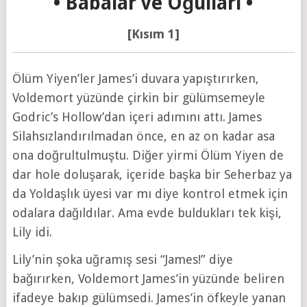
•
Babalar ve Oğulları
•
[Kısım 1]
Ölüm Yiyen’ler James’i duvara yapıştırırken,
Voldemort yüzünde çirkin bir gülümsemeyle
Godric’s Hollow’dan içeri adımını attı. James
Silahsızlandırılmadan önce, en az on kadar asa
ona doğrultulmuştu. Diğer yirmi Ölüm Yiyen de
dar hole doluşarak, içeride başka bir Seherbaz ya
da Yoldaşlık üyesi var mı diye kontrol etmek için
odalara dağıldılar. Ama evde buldukları tek kişi,
Lily idi.
Lily’nin şoka uğramış sesi “James!” diye
bağırırken, Voldemort James’in yüzünde beliren
ifadeye bakıp gülümsedi. James’in öfkeyle yanan