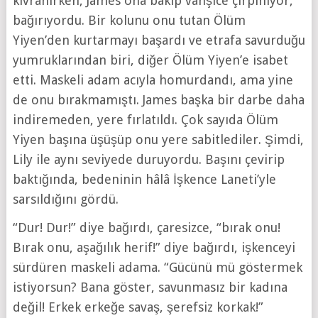
kıvranırken, James ona bakıp vahşice çırpınıyor,
bağırıyordu. Bir kolunu onu tutan Ölüm
Yiyen’den kurtarmayı başardı ve etrafa savurduğu
yumruklarından biri, diğer Ölüm Yiyen’e isabet
etti. Maskeli adam acıyla homurdandı, ama yine
de onu bırakmamıştı. James başka bir darbe daha
indiremeden, yere fırlatıldı. Çok sayıda Ölüm
Yiyen başına üşüşüp onu yere sabitlediler. Şimdi,
Lily ile aynı seviyede duruyordu. Başını çevirip
baktığında, bedeninin hâlâ İşkence Laneti’yle
sarsıldığını gördü.
“Dur! Dur!” diye bağırdı, çaresizce, “bırak onu!
Bırak onu, aşağılık herif!” diye bağırdı, işkenceyi
sürdüren maskeli adama. “Gücünü mü göstermek
istiyorsun? Bana göster, savunmasız bir kadına
değil! Erkek erkeğe savaş, şerefsiz korkak!”