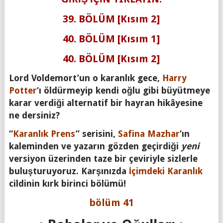
39. BÖLÜM [Kısım 2]
40. BÖLÜM [Kısım 1]
40. BÖLÜM [Kısım 2]
Lord Voldemort’un o karanlık gece,
Harry
Potter
‘ı öldürmeyip kendi oğlu gibi büyütmeye
karar verdiği alternatif bir hayran hikâyesine
ne dersiniz?
“
Karanlık Prens
” serisini,
Safina Mazhar
‘ın
kaleminden ve yazarın gözden geçirdiği
yeni
versiyon üzerinden taze bir çeviriyle sizlerle
buluşturuyoruz. Karşınızda
İçimdeki Karanlık
cildinin kırk birinci bölümü!
bölüm 41