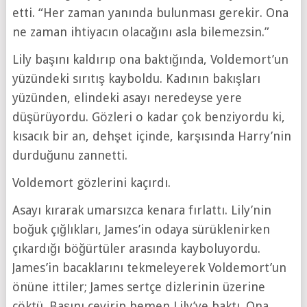
etti. “Her zaman yanında bulunması gerekir. Ona
ne zaman ihtiyacın olacağını asla bilemezsin.”
Lily başını kaldırıp ona baktığında, Voldemort’un
yüzündeki sırıtış kayboldu. Kadının bakışları
yüzünden, elindeki asayı neredeyse yere
düşürüyordu. Gözleri o kadar çok benziyordu ki,
kısacık bir an, dehşet içinde, karşısında Harry’nin
durduğunu zannetti.
Voldemort gözlerini kaçırdı.
Asayı kırarak umarsızca kenara fırlattı. Lily’nin
boğuk çığlıkları, James’in odaya sürüklenirken
çıkardığı böğürtüler arasında kayboluyordu.
James’in bacaklarını tekmeleyerek Voldemort’un
önüne ittiler; James sertçe dizlerinin üzerine
çöktü. Başını çevirip hemen Lily’ye baktı. Ona