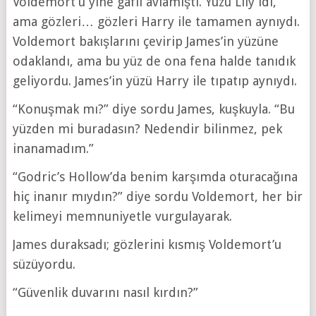
Voldemort’u yine gafil avlamıştı. Yüzü Lily idi,
ama gözleri… gözleri Harry ile tamamen aynıydı.
Voldemort bakışlarını çevirip James’in yüzüne
odaklandı, ama bu yüz de ona fena halde tanıdık
geliyordu. James’in yüzü Harry ile tıpatıp aynıydı.
“Konuşmak mı?” diye sordu James, kuşkuyla. “Bu
yüzden mi buradasın? Nedendir bilinmez, pek
inanamadım.”
“Godric’s Hollow’da benim karşımda oturacağına
hiç inanır mıydın?” diye sordu Voldemort, her bir
kelimeyi memnuniyetle vurgulayarak.
James duraksadı; gözlerini kısmış Voldemort’u
süzüyordu.
“Güvenlik duvarını nasıl kırdın?”