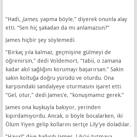
“Hadi,
James
, yapma böyle,” diyerek onunla alay
etti. “Sen hiç şakadan da mı anlamazsın?”
James hiçbir şey söylemedi.
“Birkaç yıla kalmaz, geçmişine gülmeyi de
öğrenirsin,” dedi Voldemort, “tabii, o zamana
kadar akıl sağlığını korumayı başarırsan.” Sakin
sakin koltuğa doğru yürüdü ve oturdu. Ona
karşısındaki sandalyeye oturmasını işaret etti.
“Gel, otur,” dedi James’e, “konuşmamız gerek.”
James ona kuşkuyla bakıyor, yerinden
kıpırdamıyordu. Ancak, o böyle bocalarken, iki
Ölüm Yiyen gelip kollarını sertçe Lily’ye doladılar.
“Hayır!” diye bağırdı James, Lily’yi tutmaya