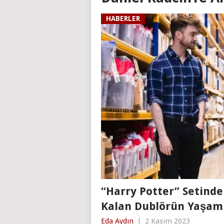
HABERLER
“Harry Potter” Setinde
Kalan Dublörün Yaşamı
Eda Aydın
|
2 Kasım 2023