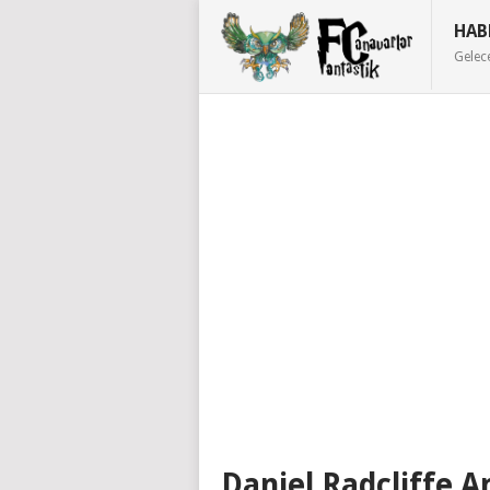
HAB
Gelec
Daniel Radcliffe Ar