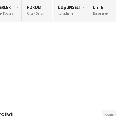
ERLER
FORUM
DÜŞÜNSELI
LISTE
ek Postası
Ortak Salon
Kütüphane
Balyumruk
şivi