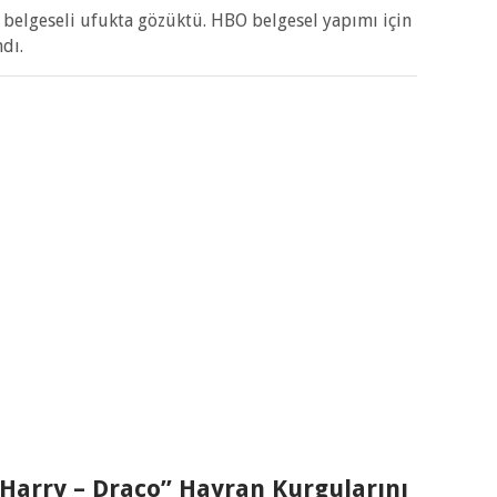
belgeseli ufukta gözüktü. HBO belgesel yapımı için
dı.
 “Harry – Draco” Hayran Kurgularını