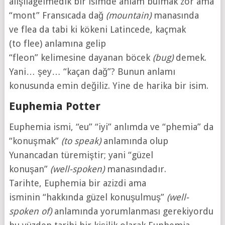
alışılagelmedik bir isimde anlam bulmak zor ama
“mont” Fransıcada dağ
(mountain)
manasında
ve flea da tabi ki kökeni Latincede, kaçmak
(to flee) anlamına gelip
“fleon” kelimesine dayanan böcek
(bug)
demek.
Yani… şey… “kaçan dağ”? Bunun anlamı
konusunda emin değiliz. Yine de harika bir isim.
Euphemia Potter
Euphemia ismi, “eu” “iyi” anlımda ve “phemia” da
“konuşmak”
(to speak)
anlamında olup
Yunancadan türemiştir; yani “güzel
konuşan”
(well-spoken)
manasındadır.
Tarihte, Euphemia bir azizdi ama
isminin “hakkında güzel konuşulmuş”
(well-
spoken of)
anlamında yorumlanması gerekiyordu