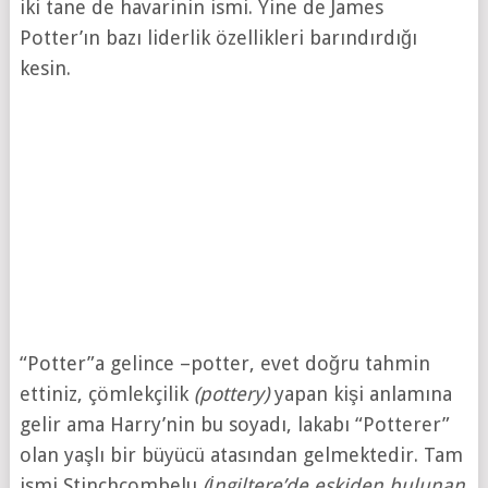
iki tane de havarinin ismi. Yine de James
Potter’ın bazı liderlik özellikleri barındırdığı
kesin.
“Potter”a gelince –potter, evet doğru tahmin
ettiniz, çömlekçilik
(pottery)
yapan kişi anlamına
gelir ama Harry’nin bu soyadı, lakabı “Potterer”
olan yaşlı bir büyücü atasından gelmektedir. Tam
ismi Stinchcombelu
(İngiltere’de eskiden bulunan