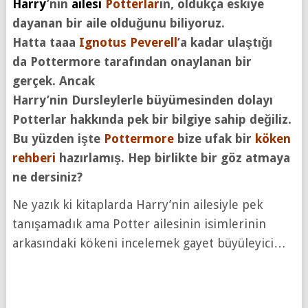
Harry
’nin
ailesi
Potterlar
ın, oldukça eskiye
dayanan bir aile olduğunu biliyoruz.
Hatta
taaa
Ignotus
Peverell
’a
kadar ulaştığı
da
Pottermore
tarafından onaylanan bir
gerçek. Ancak
Harry’nin Dursleylerle büyümesinden dolayı
Potterlar hakkında pek bir bilgiye sahip değiliz.
Bu yüzden işte
Pottermore
bize ufak bir
köken
rehberi
hazırlamış. Hep birlikte bir göz atmaya
ne dersiniz?
Ne yazık ki kitaplarda Harry’nin ailesiyle pek
tanışamadık ama Potter ailesinin isimlerinin
arkasındaki kökeni incelemek gayet büyüleyici…