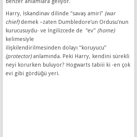
benzer anlamlara geliyor.
Harry, İskandinav dilinde “savaş amiri”
(war
chief)
demek –zaten Dumbledore’un Ordusu’nun
kurucusuydu- ve İngilizcede de “ev”
(home)
kelimesiyle
ilişkilendirilmesinden dolayı “koruyucu”
(protector)
anlamında. Peki Harry, kendini sürekli
neyi korurken buluyor? Hogwarts tabiii ki -en çok
evi gibi gördüğü yeri.