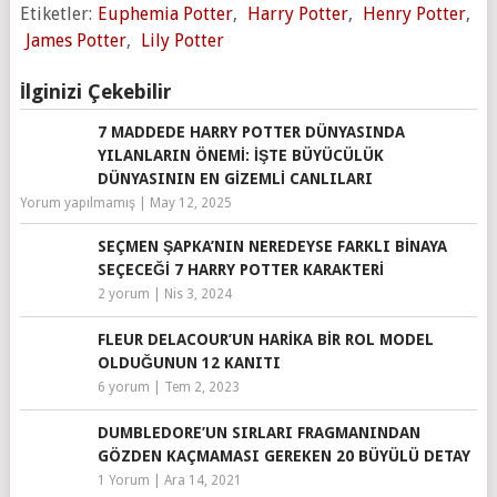
Etiketler:
Euphemia Potter
,
Harry Potter
,
Henry Potter
,
James Potter
,
Lily Potter
İlginizi Çekebilir
7 MADDEDE HARRY POTTER DÜNYASINDA
YILANLARIN ÖNEMI: İŞTE BÜYÜCÜLÜK
DÜNYASININ EN GIZEMLI CANLILARI
Yorum yapılmamış
|
May 12, 2025
SEÇMEN ŞAPKA’NIN NEREDEYSE FARKLI BINAYA
SEÇECEĞI 7 HARRY POTTER KARAKTERI
2 yorum
|
Nis 3, 2024
FLEUR DELACOUR’UN HARIKA BIR ROL MODEL
OLDUĞUNUN 12 KANITI
6 yorum
|
Tem 2, 2023
DUMBLEDORE’UN SIRLARI FRAGMANINDAN
GÖZDEN KAÇMAMASI GEREKEN 20 BÜYÜLÜ DETAY
1 Yorum
|
Ara 14, 2021