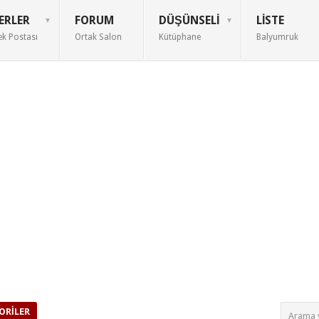
ERLER
FORUM
DÜŞÜNSELI
LISTE
ek Postası
Ortak Salon
Kütüphane
Balyumruk
ORILER