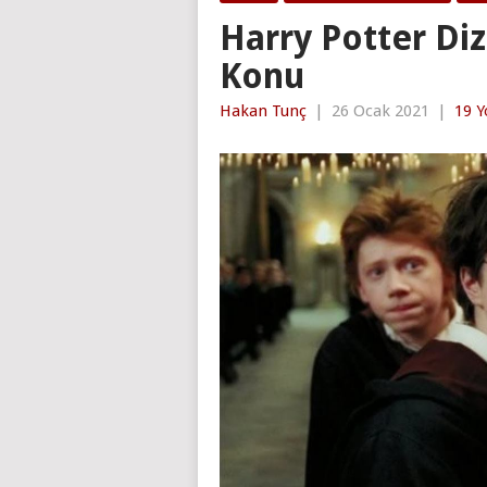
Harry Potter Diz
Konu
Hakan Tunç
|
26 Ocak 2021
|
19 