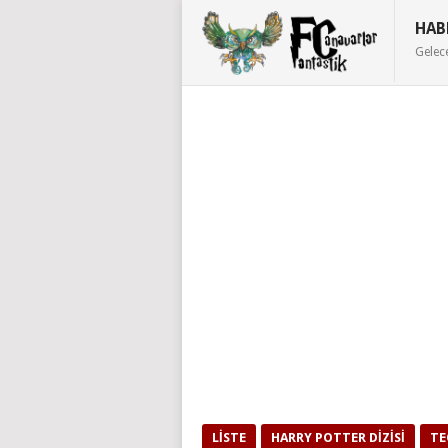
HAB
Gelec
LISTE
HARRY POTTER DIZISI
TE