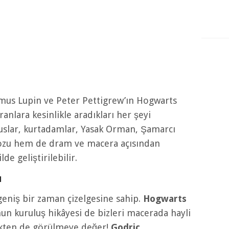
emus Lupin ve Peter Pettigrew’ın Hogwarts
ranlara kesinlikle aradıkları her şeyi
uslar, kurtadamlar, Yasak Orman, Şamarcı
zu hem de dram ve macera açısından
lde geliştirilebilir.
ı
geniş bir zaman çizelgesine sahip.
Hogwarts
nun kuruluş hikâyesi de bizleri macerada hayli
ekten de görülmeye değer!
Godric