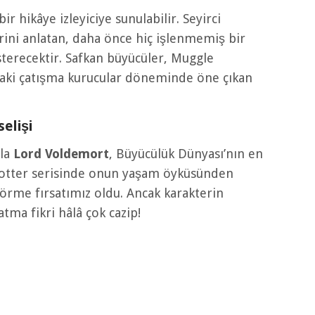
 hikâye izleyiciye sunulabilir. Seyirci
erini anlatan, daha önce hiç işlenmemiş bir
terecektir. Safkan büyücüler, Muggle
aki çatışma kurucular döneminde öne çıkan
elişi
yla
Lord Voldemort
, Büyücülük Dünyası’nın en
. Potter serisinde onun yaşam öyküsünden
görme fırsatımız oldu. Ancak karakterin
tma fikri hâlâ çok cazip!