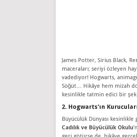
James Potter, Sirius Black, R
maceraları; seriyi özleyen hay
vadediyor! Hogwarts, animag
Söğüt… Hikâye hem mizah do
kesinlikle tatmin edici bir şeki
2. Hogwarts’ın Kurucular
Büyücülük Dünyası kesinlikle 
Cadılık ve Büyücülük Okulu
’
geri götürse de, hikâye gerç