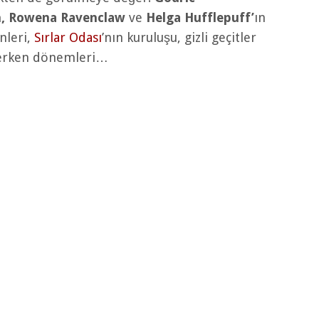
in, Rowena Ravenclaw
ve
Helga Hufflepuff’
ın
nleri,
Sırlar Odası
’nın kuruluşu, gizli geçitler
 erken dönemleri…