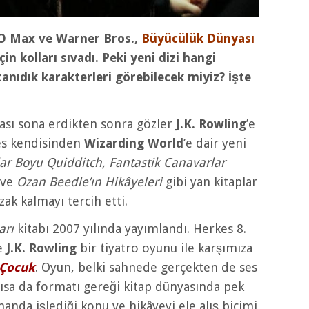
O Max ve Warner Bros.,
Büyücülük Dünyası
çin kolları sıvadı. Peki yeni dizi hangi
nıdık karakterleri görebilecek miyiz? İşte
sı sona erdikten sonra gözler
J.K. Rowling
’e
es kendisinden
Wizarding World
’e dair yeni
ar Boyu Quidditch, Fantastik Canavarlar
ve
Ozan Beedle’ın Hikâyeleri
gibi yan kitaplar
ak kalmayı tercih etti.
arı
kitabı 2007 yılında yayımlandı. Herkes 8.
se
J.K. Rowling
bir tiyatro oyunu ile karşımıza
 Çocuk
. Oyun, belki sahnede gerçekten de ses
ısa da formatı gereği kitap dünyasında pek
anda işlediği konu ve hikâyeyi ele alış biçimi