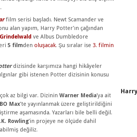
.
ar
film serisi başladı. Newt Scamander ve
onu alan yapım, Harry Potter’ın çağından
 Grindelwald
ve Albus Dumbledore
eri
5 film
den
oluşacak
. Şu sıralar ise
3. filmin
otter
dizisinde karşımıza hangi hikâyeler
çılgınlar gibi istenen Potter dizisinin konusu
Harry
ok az bilgi var. Dizinin
Warner Media
’ya ait
BO Max
’te yayınlanmak üzere geliştirildiğini
ştirme aşamasında. Yazarları bile belli değil.
J.K. Rowling
’in projeye ne ölçüde dahil
bilmiş değiliz.