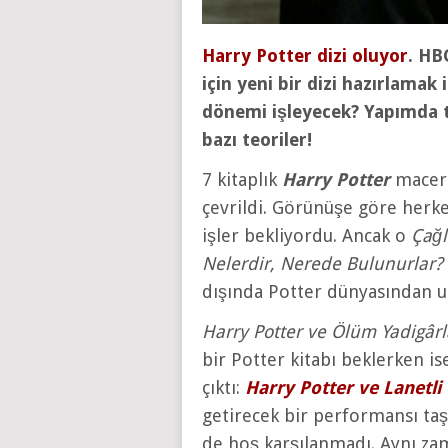
Harry Potter dizi oluyor
. HB
için yeni bir dizi hazırlamak i
dönemi işleyecek? Yapımda ta
bazı teoriler!
7 kitaplık
Harry Potter
macera
çevrildi. Görünüşe göre herk
işler bekliyordu. Ancak o
Çağl
Nelerdir, Nerede Bulunurlar?
dışında Potter dünyasından uz
Harry Potter ve Ölüm Yadigârl
bir Potter kitabı beklerken i
çıktı:
Harry Potter ve Lanetli
getirecek bir performansı taş
de hoş karşılanmadı. Aynı zam